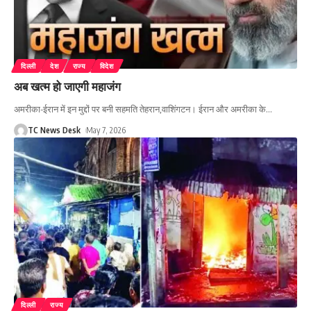
दिल्ली
देश
राज्य
विदेश
अब खत्म हो जाएगी महाजंग
अमरीका-ईरान में इन मुद्दों पर बनी सहमति तेहरान,वाशिंगटन। ईरान और अमरीका के
…
TC News Desk
May 7, 2026
दिल्ली
राज्य