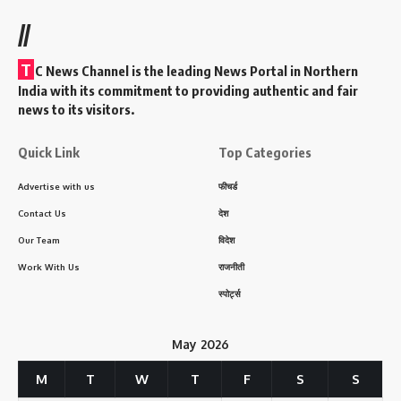
//
T
C News Channel is the leading News Portal in Northern
India with its commitment to providing authentic and fair
news to its visitors.
Quick Link
Top Categories
Advertise with us
फीचर्ड
Contact Us
देश
Our Team
विदेश
Work With Us
राजनीती
स्पोर्ट्स
May 2026
M
T
W
T
F
S
S