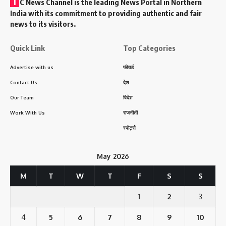
T
C News Channel is the leading News Portal in Northern
India with its commitment to providing authentic and fair
news to its visitors.
Quick Link
Top Categories
Advertise with us
फीचर्ड
Contact Us
देश
Our Team
विदेश
Work With Us
राजनीती
स्पोर्ट्स
May 2026
M
T
W
T
F
S
S
1
2
3
4
5
6
7
8
9
10