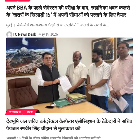
अपने BBA के पहले सेमेस्टर की परीक्षा के बाद, रुहानिका धवन कलर्स
के ‘खतरों के खिलाड़ी 15’ में अपनी सीमाओं को परखने के लिए तैयार
मुंबई । जैसे-जैसे अलग-अलग क्षेत्रों से आए प्रतियोगी कलर्स के खतरों के
…
TC News Desk
May 14, 2026
उत्तराखंड
राज्य
देवभूमि जल शक्ति कांट्रेक्टर वेलफेयर एसोसिएशन के ठेकेदारों ने सचिव
पेयजल रणवीर सिंह चौहान से मुलाकात की
आगामी 15 दिनों के भीतर लंबित धनराशि ठेकेदारों को आवंटित नहीं की
…