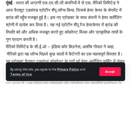
मुंबई :
भारत की अग्रणी एफ.एम.सी.जी कंपनियों में से एक, मैरिको लिमिटेड ने
आज पैराशूट एडवांस्ड प्रोटीन शैंपू लॉन्च किया, जिससे हेयर केयर के सेगमेंट में
ब्रांड की पहुँच मजबूत हुई है। इस नए प्रोडक्ट के साथ कंपनी ने हेयर क्लींज़िंग
श्रेणी में प्रवेश कर लिया है। यह नई प्रोटीन शैंपू रेंज हेयरकेयर में ब्रांड की
स्थिति को और अधिक मजबूत करते हुए कोकोनट मिल्क और प्राकृतिक तत्वों के
गुण प्रदान करती है।
मैरिको लिमिटेड के सी.ई.ओ – इंडिया कोर बिज़नेस, आशीष गोपाल ने कहा,
‘मैरिको द्वारा यह लॉन्च पिछले कुछ सालों में कैटेगरी का एक महत्वपूर्ण विस्तार है।
यह प्रोडक्ट पैराशूट एडवांस्ड कोकोनट के गुणों को हेयर-क्लींज़िंग फॉर्मेट में लेकर
आया है। शैंपू के क्षेत्र में पैराशूट एडवांस्ड का विस्तार एक रणनीतिक कदम है,
By using this site, you agree to the
Privacy Policy
and
Accept
Terms of Use
.
जिसका उद्देश्य प्रकृति पर केंद्रित समाधानों की ओर ग्राहकों की बढ़ती मांग को
पूरा करना है। यह लॉन्च एक उद्देश्यपूर्ण और कोकोनट पर आधारित इनोवेशन के
प्रति मैरिको की प्रतिबद्धता को प्रदर्शित करता है। इससे भारत के 10,000
करोड़ रुपये से अधिक के सबसे बड़े और सबसे तेजी से बढ़ते हुए पर्सनल केयर
सेगमेंट में कंपनी की स्थिति मजबूत होगी, जो हर साल 9 से 10 प्रतिशत की दर से
बढ़ रहा है । हेयर क्लींज़िंग में पैराशूट एडवांस्ड के प्रवेश ने कंपनी को विकास का
Continue Reading
एक बड़ा अवसर प्रदान किया है। साथ ही, ब्रांड का विस्तार हेयर-केयर की पूरी
दिनचर्या में किया है। हमें बाजार में और ग्राहकों से बहुत अच्छी प्रतिक्रिया मिल