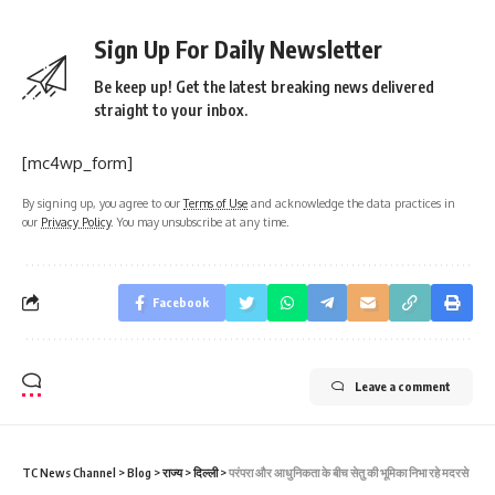
Sign Up For Daily Newsletter
Be keep up! Get the latest breaking news delivered
straight to your inbox.
[mc4wp_form]
By signing up, you agree to our
Terms of Use
and acknowledge the data practices in
our
Privacy Policy
. You may unsubscribe at any time.
Facebook
Leave a comment
TC News Channel
>
Blog
>
राज्य
>
दिल्ली
>
परंपरा और आधुनिकता के बीच सेतु की भूमिका निभा रहे मदरसे