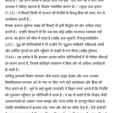
करता है। एक अन्य आयत में आदेश दिया गया हैरू “उस जान को न मारो जिसे
अल्लाह ने पवित्र ठहराया है, सिवाय न्यायोचित कारण के।” (सूरह अल-इसरा
17ः33)। ये शिक्षाएँ किसी भी प्रकार की निर्दाेषों के विरुद्ध हिंसा को स्पष्ट रूप से
अस्वीकार करती हैं।
पैग़म्बर हज़रत मुहम्मद साबह की शिक्षाएँ भी इसी सिद्धांत को और अधिक स्पष्ट
करती हैं। उन्होंने चेतावनी दी कि जब तक कोई व्यक्ति नाजायज़ रक्तपात नहीं
करता, वह ईमान की सीमा में रहता है (सहीह अल-बुखारी, रियाज़ुस्सालिहीन
220)। युद्ध की परिस्थितियों में भी उन्होंने गैर-युद्धरत व्यक्तियों, महिलाओं, बच्चों
और धार्मिक गुरुओं को हानि पहुँचाने से सख्ती से मना किया (सहीह मुस्लिम
1744)। यह दर्शाता है कि इस्लाम अत्यंत कठिन परिस्थितियों में भी नैतिक सीमाओं
का पालन करता है, जिससे शांतिपूर्ण वातावरण में हिंसा और भी अधिक अस्वीकार्य
हो जाती है।
प्रसिद्ध इस्लामी शिक्षण संस्थान जैसे दारुल उलूम देवबंद और अल-अजहर
विश्वविद्यालय लगातार धर्म के नाम पर किए जाने वाले आतंकवाद और हिंसा की
निंदा करते रहे हैं। जुमे के कई ख़ुत्बों (उपदेशों) में विद्वान स्पष्ट करते हैं कि निर्दाेषों
को नुकसान पहुँचाना हर परिस्थिति में हराम है। वे यह भी बताते हैं कि जिहाद जैसी
अवधारणाओं को अक्सर गलत समझा और गलत तरीके से प्रस्तुत किया जाता है,
जबकि वास्तविकता में इस्लाम दया, न्याय और धैर्य का संदेश देता है। ऐसे उपदेशों