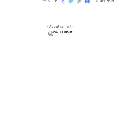
Share
6 Min Read
- Advertisement -