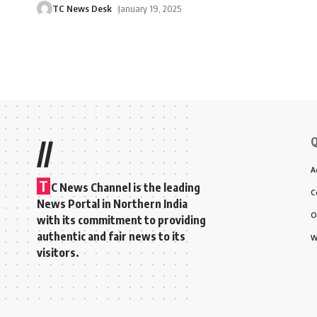
TC News Desk
January 19, 2025
Q
//
A
T
C News Channel is the leading
C
News Portal in Northern India
O
with its commitment to providing
authentic and fair news to its
W
visitors.