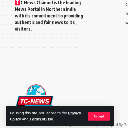
T
C News Channel is the leading
C
News Portal in Northern India
O
with its commitment to providing
authentic and fair news to its
W
visitors.
By using this site, you agree to the
Privacy
Accept
Policy
and
Terms of Use
.
© 2023 TC News Channel. All Rights Reserved. | Developed By:
Te