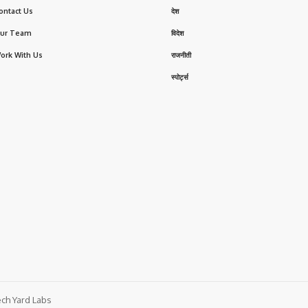
ontact Us
देश
ur Team
विदेश
ork With Us
राजनीती
स्पोर्ट्स
ch Yard Labs