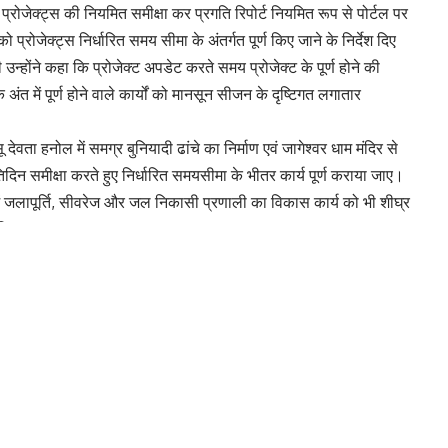
प्रोजेक्ट्स की नियमित समीक्षा कर प्रगति रिपोर्ट नियमित रूप से पोर्टल पर
 प्रोजेक्ट्स निर्धारित समय सीमा के अंतर्गत पूर्ण किए जाने के निर्देश दिए
ी उन्होंने कहा कि प्रोजेक्ट अपडेट करते समय प्रोजेक्ट के पूर्ण होने की
ंत में पूर्ण होने वाले कार्यों को मानसून सीजन के दृष्टिगत लगातार
 देवता हनोल में समग्र बुनियादी ढांचे का निर्माण एवं जागेश्वर धाम मंदिर से
तिदिन समीक्षा करते हुए निर्धारित समयसीमा के भीतर कार्य पूर्ण कराया जाए।
 में जलापूर्ति, सीवरेज और जल निकासी प्रणाली का विकास कार्य को भी शीघ्र
 दिए।
ियोजना (300 मेगावाट), 220 केवी बनबसा सबस्टेशन (100 एमवीए) और उससे
स्विचिंग सबस्टेशन और उससे जुड़ी ट्रांसमिशन लाइन सहित टिहरी ज़िले के
में भी तेजी लाने के निर्देश दिए। उन्होंने कहा कि टाईमलाइन के अनुरूप
ामलों की लगातार पैरवी करते हुए कार्यों की निगरानी की जाए। मुख्य सचिव
ार पर है, ऐसे प्रोजेक्ट्स को विभाग प्राथमिकता पर लेते हुए शीघ्र पूर्ण
योजनाओं, पीएमजीएसवाई के अंतर्गत 133 सड़कों (96 प्रतिशत पूर्ण) और 151
 कार्यक्रम के अंतर्गत उधमसिंहनगर में नदी पुनर्जीवन कार्य (98 प्रतिशत) जैसे
र पर प्रमुख सचिव आर.के. सुधांशु, एल. फैनाई, आर. मीनाक्षी सुन्दरम, सचिव