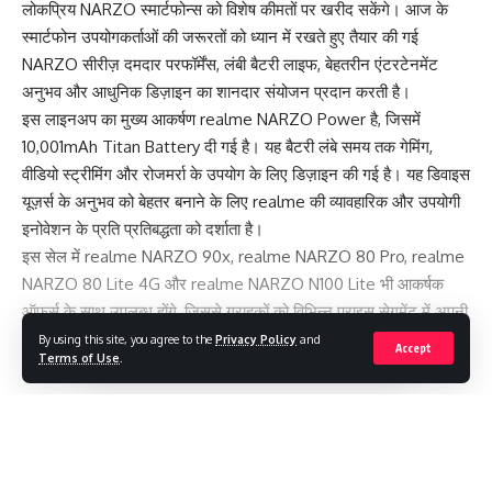
लोकप्रिय NARZO स्मार्टफोन्स को विशेष कीमतों पर खरीद सकेंगे। आज के
स्मार्टफोन उपयोगकर्ताओं की जरूरतों को ध्यान में रखते हुए तैयार की गई
NARZO सीरीज़ दमदार परफॉर्मेंस, लंबी बैटरी लाइफ, बेहतरीन एंटरटेनमेंट
अनुभव और आधुनिक डिज़ाइन का शानदार संयोजन प्रदान करती है।
इस लाइनअप का मुख्य आकर्षण realme NARZO Power है, जिसमें
10,001mAh Titan Battery दी गई है। यह बैटरी लंबे समय तक गेमिंग,
वीडियो स्ट्रीमिंग और रोजमर्रा के उपयोग के लिए डिज़ाइन की गई है। यह डिवाइस
यूज़र्स के अनुभव को बेहतर बनाने के लिए realme की व्यावहारिक और उपयोगी
इनोवेशन के प्रति प्रतिबद्धता को दर्शाता है।
इस सेल में realme NARZO 90x, realme NARZO 80 Pro, realme
NARZO 80 Lite 4G और realme NARZO N100 Lite भी आकर्षक
ऑफर्स के साथ उपलब्ध होंगे, जिससे ग्राहकों को विभिन्न प्राइस सेगमेंट में अपनी
पसंद का विकल्प चुनने का अवसर मिलेगा।
By using this site, you agree to the
Privacy Policy
and
Accept
Terms of Use
.
सेल के दौरान realme NARZO 80 Pro (8GB + 256GB) भी ₹23,999
की शुरुआती प्रभावी कीमत पर उपलब्ध होगा। विशेष ऑफर्स और प्रतिस्पर्धी
कीमतों के साथ NARZO Days Sale उन ग्राहकों के लिए बेहतरीन अवसर है,
Continue Reading
जो अपने स्मार्टफोन को अपग्रेड करना चाहते हैं।