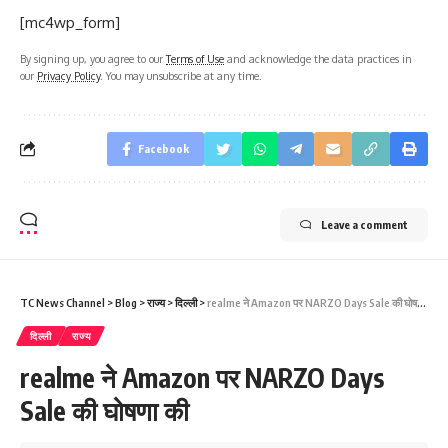
[mc4wp_form]
By signing up, you agree to our
Terms of Use
and acknowledge the data practices in
our
Privacy Policy
. You may unsubscribe at any time.
Facebook
Leave a comment
TC News Channel
>
Blog
>
राज्य
>
दिल्ली
>
realme ने Amazon पर NARZO Days Sale की घोषणा की
दिल्ली
राज्य
realme ने Amazon पर NARZO Days
Sale की घोषणा की