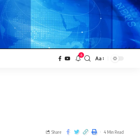
6
Aa
Share
4 Min Read