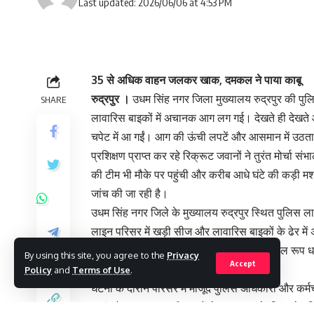
Last updated: 2026/06/06 at 4:53 PM
35 से अधिक वाहन जलकर खाक, दमकल ने पाया काबू
रुद्रपुर ।
उधम सिंह नगर जिला मुख्यालय रुद्रपुर की प
SHARE
लावारिस बाइकों में अचानक आग लग गई। देखते ही देख
चपेट में आ गईं। आग की ऊंची लपटें और आसमान में उठता क
प्रशिक्षण प्राप्त कर रहे रिक्रूट जवानों ने तुरंत मोर्च
की टीम भी मौके पर पहुंची और करीब आधे घंटे की कड़ी
जांच की जा रही है।
उधम सिंह नगर जिले के मुख्यालय रुद्रपुर स्थित पुलिस ल
लाइन परिसर में खड़ी सीज और लावारिस बाइकों के ढेर 
वाहनों में लगी, लेकिन देखते ही देखते उसने विकराल रू
By using this site, you agree to the
Privacy
Accept
लिया।
Policy
and
Terms of Use
.
घटना के दौरान परिसर में मौजूद पुलिस अधिकारी और कर्
धुआं और लगातार बढ़ती लपटों ने कुछ समय के लिए पूरे पुल