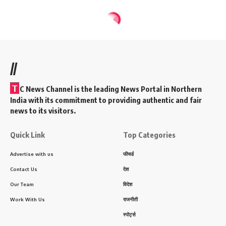
//
T
C News Channel is the leading News Portal in Northern
India with its commitment to providing authentic and fair
news to its visitors.
Quick Link
Top Categories
Advertise with us
फीचर्ड
Contact Us
देश
Our Team
विदेश
Work With Us
राजनीती
स्पोर्ट्स