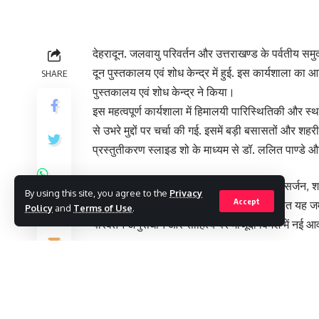
देहरादून. जलवायु परिवर्तन और उत्तराखण्ड के पर्वतीय स
दून पुस्तकालय एवं शोध केन्द्र में हुई. इस कार्यशाला का 
SHARE
पुस्तकालय एवं शोध केन्द्र ने किया।
इस महत्वपूर्ण कार्यशाला में हिमालयी पारिस्थितिकी और स्था
से उभरे मुद्दों पर चर्चा की गई. इसमें बड़ी बसासतों और श
प्रस्तुतीकरण स्लाइड शो के माध्यम से डॉ. ललित पाण्डे और
यह अध्ययन अल्मोड़ा में हरित-आर्थिक विकास, उत्सर्जन
By using this site, you agree to the
Privacy
Accept
है। लोगों की जीवन की वास्तविकताओं पर आधारित यह जमीनी
Policy
and
Terms of Use
.
परिवर्तन अनुसंधान और साहित्य पर मौजूदा विमर्श में नई आव
इस कार्यशाला में नाजुक हिमालयी पारिस्थितिकी और कमजोर सम
पर प्रतिक्रिया प्राप्त की गई. खासकर कृषि से संबंधित 
गहराई से बात हुई। इसमें सहभागी, सशक्त जलवायु कार्रवाई 
एक आदर्श बदलाव की वकालत करने पर जोर दिया गया.