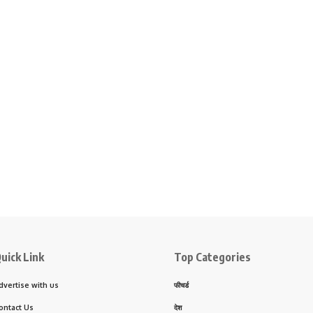
uick Link
Top Categories
dvertise with us
फीचर्ड
ontact Us
देश