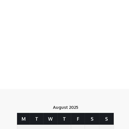
August 2025
M
T
W
T
F
S
S