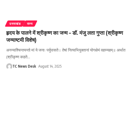
उत्तराखंड
राज्य
हृदय के पालने में श्रीकृष्ण का जन्म – डॉ. मंजु लता गुप्ता (श्रीकृष्ण
जन्माष्टमी विशेष)
अनन्याश्चिन्तयन्तो मां ये जनाः पर्युपासते। तेषां नित्याभियुक्तानां योगक्षेमं वहाम्यहम्॥ अर्थात
(श्रीकृष्ण कहते
…
TC News Desk
August 14, 2025