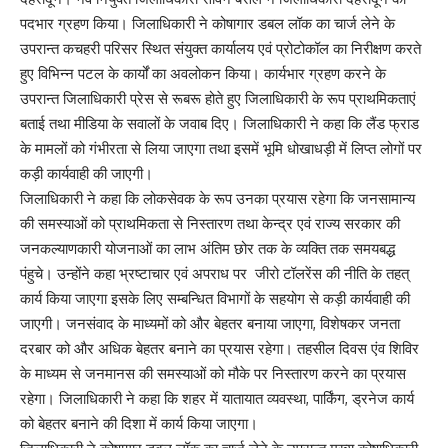
सरकार की व्यापक भागीदारी होगी, जिससे राज्यभर में स्वच्छता के प्रति
पदभार ग्रहण किया। जिलाधिकारी ने कोषागार डबल लॉक का चार्ज लेने के
सहयोगात्मक और समन्वित दृष्टिकोण विकसित होगा। बैठक में सचिव शैलेश
उपरान्त कचहरी परिसर स्थित संयुक्त कार्यालय एवं प्रोटोकॉल का निरीक्षण करते
बगौली, अपर सचिव नितिन भदौरिया सहित शहरी विकास, पेयजल, पर्यटन विभाग
हुए विभिन्न पटल के कार्यों का अवलोकन किया। कार्यभार ग्रहण करने के
के अधिकारी व वर्चुअल माध्यम से सभी जिलाधिकारी मौजूद रहे।
उपरान्त जिलाधिकारी प्रेस से रूबरू होते हुए जिलाधिकारी के रूप प्राथमिकताएं
बताई तथा मीडिया के सवालों के जवाब दिए। जिलाधिकारी ने कहा कि लैंड फ्राड
You Might Also Like
के मामलों को गंभीरता से लिया जाएगा तथा इसमें भूमि धोखाधड़ी में लिप्त लोगों पर
कड़ी कार्यवाही की जाएगी।
द आर्यन स्कूल में अंतर-सदनीय हिंदी एवं अंग्रेज़ी वाद-विवाद तथा आशुभाषण
जिलाधिकारी ने कहा कि लोकसेवक के रूप उनका प्रयास रहेगा कि जनसामान्य
प्रतियोगिताओं का आयोजन
की समस्याओं को प्राथमिकता से निस्तारण तथा केन्द्र एवं राज्य सरकार की
डीआईटी विश्वविद्यालय ने दो दिवसीय ‘दीक्षारंभ 2026’ ओरिएंटेशन कार्यक्रम
का किया आयोजन
जनकल्याणकारी योजनाओं का लाभ अंतिम छोर तक के व्यक्ति तक समयबद्ध
लखनऊ करेगा भारत की पहली महिला वॉलीबॉल लीग की मेज़बानी
पंहुचे। उन्होंने कहा भ्रष्टाचार एवं अपराध पर जीरो टॉलरेंस की नीति के तहत्
देहरादून को मिला अपना वेलनेस घर
कार्य किया जाएगा इसके लिए सम्बन्धित विभागों के सहयोग से कड़ी कार्यवाही की
गुजरात और केरल में अतिवृष्टि के कारण दिवंगत हुए लोगों को मोरारी बापू की
जाएगी। जनसंवाद के माध्यमों को और बेहतर बनाया जाएगा, विशेषकर जनता
श्रद्धांजलि और उनके परिजनों को सहायता
दरबार को और अधिक बेहतर बनाने का प्रयास रहेगा। तहसील दिवस एंव शिविर
के माध्यम से जनमानस की समस्याओं को मौके पर निस्तारण करने का प्रयास
रहेगा। जिलाधिकारी ने कहा कि शहर में यातायात व्यवस्था, पार्किंग, ड्रनेज कार्य
Sign Up For Daily Newsletter
को बेहतर बनाने की दिशा में कार्य किया जाएगा।