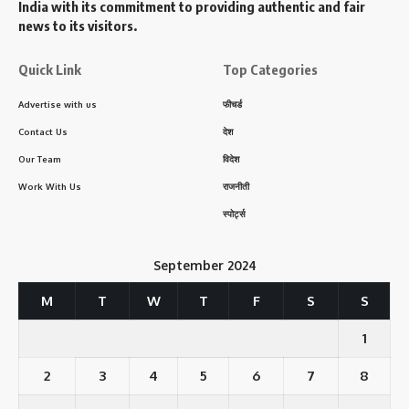
India with its commitment to providing authentic and fair
news to its visitors.
Quick Link
Top Categories
Advertise with us
फीचर्ड
Contact Us
देश
Our Team
विदेश
Work With Us
राजनीती
स्पोर्ट्स
September 2024
M
T
W
T
F
S
S
1
2
3
4
5
6
7
8