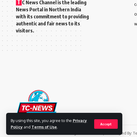
T
C News Channel is the leading
C
News Portal in Northern India
O
with its commitment to providing
authentic and fair news to its
W
visitors.
By using this site, you agree to the
Privacy
Accept
Policy
and
Terms of Use
.
© 2023 TC News Channel. All Rights Reserved. | Developed By:
Te