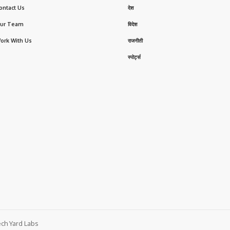
ontact Us
देश
ur Team
विदेश
ork With Us
राजनीती
स्पोर्ट्स
ch Yard Labs