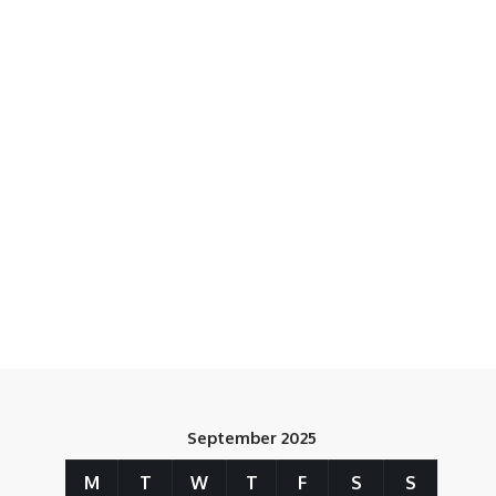
September 2025
M
T
W
T
F
S
S