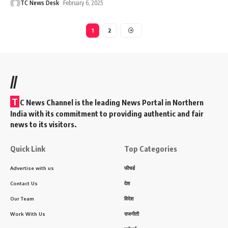
TC News Desk
February 6, 2025
1
2
//
T
C News Channel is the leading News Portal in Northern
India with its commitment to providing authentic and fair
news to its visitors.
Quick Link
Top Categories
Advertise with us
फीचर्ड
Contact Us
देश
Our Team
विदेश
Work With Us
राजनीती