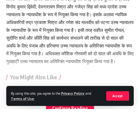
विनोद कुमार द्विवेदी, देवनारायण मिश्रा और गजेंद्र सिंह को मध्य प्रदेश उच्च
न्यायालय के न्यायाधीश के रूप में नियुक्त किया गया है। इसके अलावा न्यायिक
अधिकारियों रुद्र प्रकाश मिश्रा और रमेश चंद मालवीय को पटना उच्च न्यायालय
के न्यायाधीश के रूप में नियुक्त किया गया है। इसी तरह वकील सुमीत गोयल,
सुदीप्ति शर्मा और कीर्ति सिंह को कार्यभार संभालने की तारीख से दो साल की
अवधि के लिए पंजाब और हरियाणा उच्च न्यायालय के अतिरिक्त न्यायाधीश के रूप
में नियुक्त किया गया है। अधिवक्ता कौशिक गोस्वामी को दो साल की अवधि के लिए
गुवाहाटी उच्च न्यायालय का अतिरिक्त न्यायाधीश नियुक्त किया गया है।
You Might Also Like
वस्तु निर्यात जून में 15.5 प्रतिशत बढ़कर 40 अरब डॉलर के पार, आयात 31
By using this site, you agree to the
Privacy Policy
and
Accept
फीसदी बढ़ा
Terms of Use
.
बैंकॉक की एक बार में आग लगने से 27 लोगों की मौत, 8 गंभीर रूप से घायल
Continue Reading
अमरीका-ईरान की लड़ाई होर्मुज नियंत्रण पर आई
युगांडा और फ्रांस में फैला इबोला का संक्रमण
पाकिस्तान के क्वेटा में आत्मघाती हमला, 23 की मौत
TC News Channel
>
Blog
>
राज्य
>
दिल्ली
>
क्रोमा के फेस्टिवल ऑफ ड्रीम्स में दिवाली के शानदार डील्स की आतिशबाज़ी