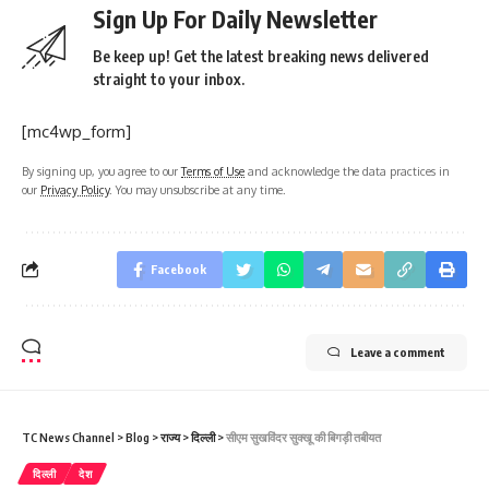
Sign Up For Daily Newsletter
Be keep up! Get the latest breaking news delivered
straight to your inbox.
[mc4wp_form]
By signing up, you agree to our
Terms of Use
and acknowledge the data practices in
our
Privacy Policy
. You may unsubscribe at any time.
Facebook
Leave a comment
TC News Channel
>
Blog
>
राज्य
>
दिल्ली
>
सीएम सुखविंदर सुक्खू की बिगड़ी तबीयत
दिल्ली
देश