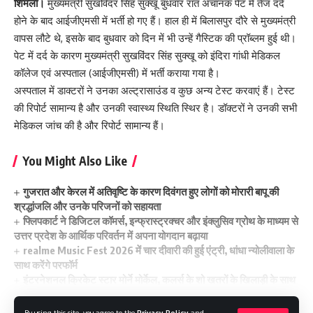
शिमला।
मुख्यमंत्री सुखविंदर सिंह सुक्खू बुधवार रात अचानक पेट में तेज दर्द
होने के बाद आईजीएमसी में भर्ती हो गए हैं। हाल ही में बिलासपुर दौरे से मुख्यमंत्री
वापस लौटे थे, इसके बाद बुधवार को दिन में भी उन्हें गैस्टिक की प्रॉब्लम हुई थी।
पेट में दर्द के कारण मुख्यमंत्री सुखविंदर सिंह सुक्खू को इंदिरा गांधी मेडिकल
कॉलेज एवं अस्पताल (आईजीएमसी) में भर्ती कराया गया है।
अस्पताल में डाक्टरों ने उनका अल्ट्रासाउंड व कुछ अन्य टेस्ट करवाएं हैं। टेस्ट
की रिपोर्ट सामान्य है और उनकी स्वास्थ्य स्थिति स्थिर है। डॉक्टरों ने उनकी सभी
मेडिकल जांच की है और रिपोर्ट सामान्य हैं।
You Might Also Like
गुजरात और केरल में अतिवृष्टि के कारण दिवंगत हुए लोगों को मोरारी बापू की
श्रद्धांजलि और उनके परिजनों को सहायता
फ्लिपकार्ट ने डिजिटल कॉमर्स, इन्फ्रास्ट्रक्चर और इंक्लुसिव ग्रोथ के माध्यम से
उत्तर प्रदेश के आर्थिक परिवर्तन में अपना योगदान बढ़ाया
realme Music Fest 2026 में चार दीवारी की हुई एंट्री, धांधा न्योलीवाला के
साथ करेंगे परफॉर्म
इंटरनेशनल क्रिकेट स्टार मोर्ने मोर्केल, कलर्स के शो खतरों के खिलाड़ी के साथ
इंडियन टेलीविज़न पर डेब्यू किया
छात्रों पर लाठीचार्ज और कार्रवाई की हो निष्पक्ष जांच: एनएसयूआई
By using this site, you agree to the
Privacy Policy
and