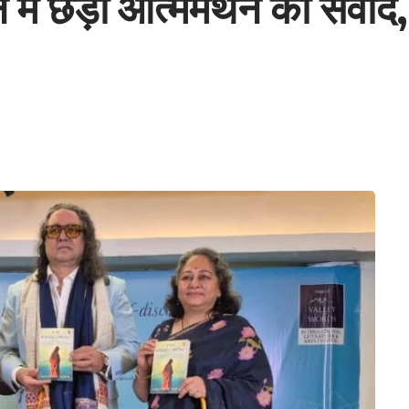
न में छेड़ा आत्ममंथन का संव