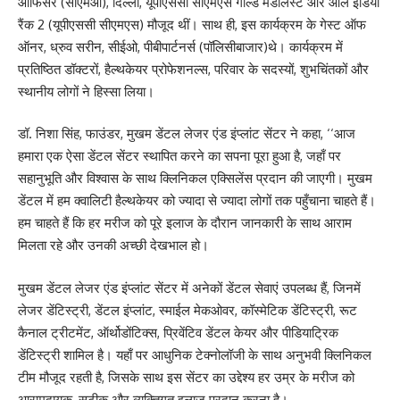
ऑफिसर (सीएमओ), दिल्ली, यूपीएससी सीएमएस गोल्ड मैडलिस्ट और ऑल इंडिया
रैंक 2 (यूपीएससी सीएमएस) मौजूद थीं। साथ ही, इस कार्यक्रम के गेस्ट ऑफ
ऑनर, ध्रुव सरीन, सीईओ, पीबीपार्टनर्स (पॉलिसीबाजार)थे। कार्यक्रम में
प्रतिष्ठित डॉक्टरों, हैल्थकेयर प्रोफेशनल्स, परिवार के सदस्यों, शुभचिंतकों और
स्थानीय लोगों ने हिस्सा लिया।
डॉ. निशा सिंह, फाउंडर, मुखम डेंटल लेजर एंड इंप्लांट सेंटर ने कहा, ‘‘आज
हमारा एक ऐसा डेंटल सेंटर स्थापित करने का सपना पूरा हुआ है, जहाँ पर
सहानुभूति और विश्वास के साथ क्लिनिकल एक्सिलेंस प्रदान की जाएगी। मुखम
डेंटल में हम क्वालिटी हैल्थकेयर को ज्यादा से ज्यादा लोगों तक पहुँचाना चाहते हैं।
हम चाहते हैं कि हर मरीज को पूरे इलाज के दौरान जानकारी के साथ आराम
मिलता रहे और उनकी अच्छी देखभाल हो।
मुखम डेंटल लेजर एंड इंप्लांट सेंटर में अनेकों डेंटल सेवाएं उपलब्ध हैं, जिनमें
लेजर डेंटिस्ट्री, डेंटल इंप्लांट, स्माईल मेकओवर, कॉस्मेटिक डेंटिस्ट्री, रूट
कैनाल ट्रीटमेंट, ऑर्थोडोंटिक्स, प्रिवेंटिव डेंटल केयर और पीडियाट्रिक
डेंटिस्ट्री शामिल है। यहाँ पर आधुनिक टेक्नोलॉजी के साथ अनुभवी क्लिनिकल
टीम मौजूद रहती है, जिसके साथ इस सेंटर का उद्देश्य हर उम्र के मरीज को
आरामदायक, सटीक और व्यक्तिगत इलाज प्रदान करना है।