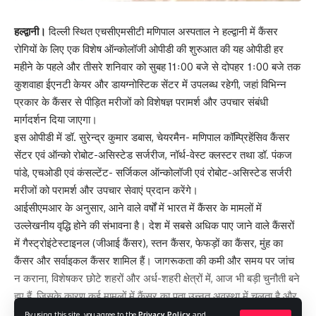
हल्द्वानी।
दिल्ली स्थित एचसीएमसीटी मणिपाल अस्पताल ने हल्द्वानी में कैंसर
रोगियों के लिए एक विशेष ऑन्कोलॉजी ओपीडी की शुरुआत की यह ओपीडी हर
महीने के पहले और तीसरे शनिवार को सुबह 11ः00 बजे से दोपहर 1ः00 बजे तक
कुशवाहा ईएनटी केयर और डायग्नोस्टिक सेंटर में उपलब्ध रहेगी, जहां विभिन्न
प्रकार के कैंसर से पीड़ित मरीजों को विशेषज्ञ परामर्श और उपचार संबंधी
मार्गदर्शन दिया जाएगा।
इस ओपीडी में डॉ. सुरेन्द्र कुमार डबास, चेयरमैन- मणिपाल कॉम्प्रिहेंसिव कैंसर
सेंटर एवं ऑन्को रोबोट-असिस्टेड सर्जरीज, नॉर्थ-वेस्ट क्लस्टर तथा डॉ. पंकज
पांडे, एचओडी एवं कंसल्टेंट- सर्जिकल ऑन्कोलॉजी एवं रोबोट-असिस्टेड सर्जरी
मरीजों को परामर्श और उपचार सेवाएं प्रदान करेंगे।
आईसीएमआर के अनुसार, आने वाले वर्षों में भारत में कैंसर के मामलों में
उल्लेखनीय वृद्धि होने की संभावना है। देश में सबसे अधिक पाए जाने वाले कैंसरों
में गैस्ट्रोइंटेस्टाइनल (जीआई कैंसर), स्तन कैंसर, फेफड़ों का कैंसर, मुंह का
कैंसर और सर्वाइकल कैंसर शामिल हैं। जागरूकता की कमी और समय पर जांच
न कराना, विशेषकर छोटे शहरों और अर्ध-शहरी क्षेत्रों में, आज भी बड़ी चुनौती बने
हुए हैं, जिसके कारण कई मामलों में कैंसर का पता उन्नत अवस्था में चलता है और
उपचार अधिक जटिल हो जाता है।
By using this site, you agree to the
Privacy Policy
and