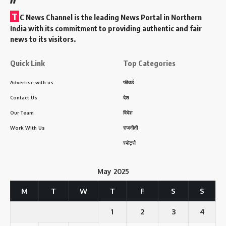
T
C News Channel is the leading News Portal in Northern
India with its commitment to providing authentic and fair
news to its visitors.
Quick Link
Top Categories
Advertise with us
फीचर्ड
Contact Us
देश
Our Team
विदेश
Work With Us
राजनीती
स्पोर्ट्स
May 2025
M
T
W
T
F
S
S
1
2
3
4