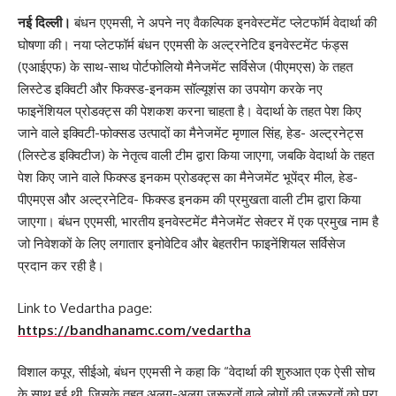
नई दिल्ली।
बंधन एएमसी, ने अपने नए वैकल्पिक इनवेस्टमेंट प्लेटफॉर्म वेदार्था की
घोषणा की। नया प्लेटफॉर्म बंधन एएमसी के अल्ट्रनेटिव इनवेस्टमेंट फंड्स
(एआईएफ) के साथ-साथ पोर्टफोलियो मैनेजमेंट सर्विसेज (पीएमएस) के तहत
लिस्टेड इक्विटी और फिक्स्ड-इनकम सॉल्यूशंस का उपयोग करके नए
फाइनेंशियल प्रोडक्ट्स की पेशकश करना चाहता है। वेदार्था के तहत पेश किए
जाने वाले इक्विटी-फोक्सड उत्पादों का मैनेजमेंट मृणाल सिंह, हेड- अल्ट्रनेट्स
(लिस्टेड इक्विटीज) के नेतृत्व वाली टीम द्वारा किया जाएगा, जबकि वेदार्था के तहत
पेश किए जाने वाले फिक्स्ड इनकम प्रोडक्ट्स का मैनेजमेंट भूपेंद्र मील, हेड-
पीएमएस और अल्ट्रनेटिव- फिक्स्ड इनकम की प्रमुखता वाली टीम द्वारा किया
जाएगा। बंधन एएमसी, भारतीय इनवेस्टमेंट मैनेजमेंट सेक्टर में एक प्रमुख नाम है
जो निवेशकों के लिए लगातार इनोवेटिव और बेहतरीन फाइनेंशियल सर्विसेज
प्रदान कर रही है।
Link to Vedartha page:
https://bandhanamc.com/vedartha
विशाल कपूर, सीईओ, बंधन एएमसी ने कहा कि “वेदार्था की शुरुआत एक ऐसी सोच
के साथ हुई थी, जिसके तहत अलग-अलग ज़रूरतों वाले लोगों की ज़रूरतों को पूरा