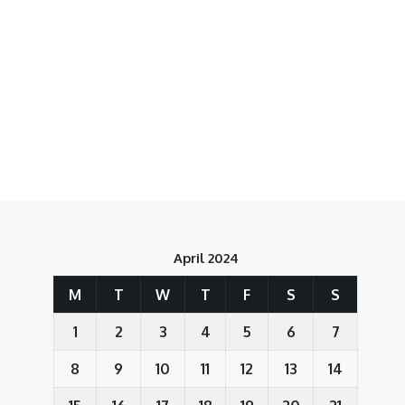
April 2024
M
T
W
T
F
S
S
1
2
3
4
5
6
7
8
9
10
11
12
13
14